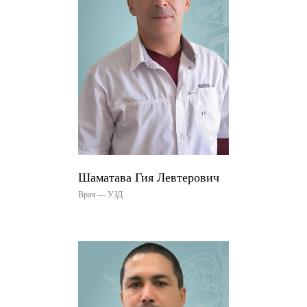
Шаматава Гия Левтерович
Врач — УЗД