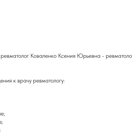
ревматолог Коваленко Ксения Юрьевна - ревматолог,
ния к врачу ревматологу:
е;
з;
;