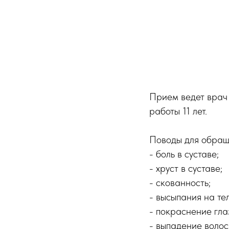
Прием ведет врач 
работы 11 лет.
Поводы для обраще
- боль в суставе;
- хруст в суставе;
- скованность;
- высыпания на тел
- покраснение гла
- выпадение волос